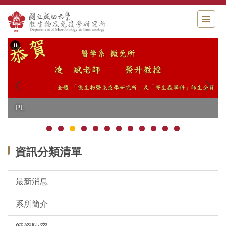
跳
到
主
要
內
容
區
PL
資訊分類清單
最新消息
系所簡介