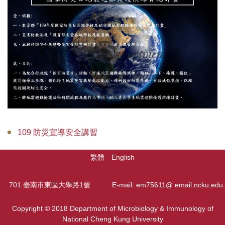
109 防災宣導安全講習
繁體
English
701 臺南市東區大學路1號
E-mail: em75611@ email.ncku.edu.
Copyright © 2018 Department of Microbiology & Immunology of
National Cheng Kung University