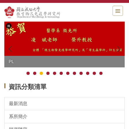
跳
到
主
要
內
容
區
PL
資訊分類清單
最新消息
系所簡介